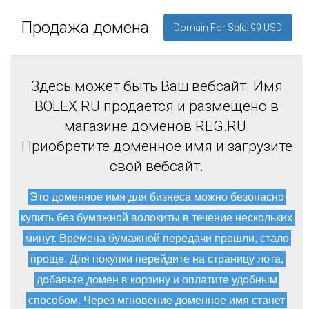
Продажа домена
Domain For Sale: 99 USD
Здесь может быть Ваш вебсайт. Имя
BOLEX.RU продается и размещено в
магазине доменов REG.RU.
Приобретите доменное имя и загрузите
свой вебсайт.
Это доменное имя для бизнеса можно безопасно
купить без бумажной волокиты в течение нескольких
минут. Времена бумажной передачи прошли, стало
проще. Для покупки перейдите на страницу лота,
добавьте домен в корзину и оплатите удобным
способом. Через мгновение доменное имя станет